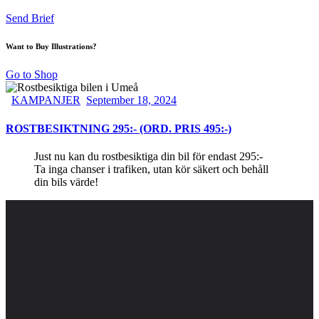
Send Brief
Want to Buy Illustrations?
Go to Shop
KAMPANJER
September 18, 2024
ROSTBESIKTNING 295:- (ORD. PRIS 495:-)
Just nu kan du rostbesiktiga din bil för endast 295:-
Ta inga chanser i trafiken, utan kör säkert och behåll
din bils värde!