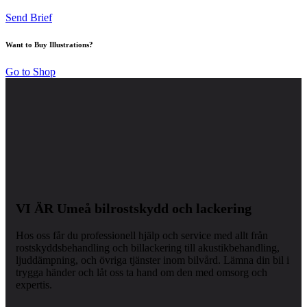
Send Brief
Want to Buy Illustrations?
Go to Shop
VI ÄR Umeå bilrostskydd och lackering
Hos oss får du professionell hjälp och service med allt från
rostskyddsbehandling och billackering till akustikbehandling,
ljuddämpning, och övriga tjänster inom bilvård. Lämna din bil i
trygga händer och låt oss ta hand om den med omsorg och
expertis.