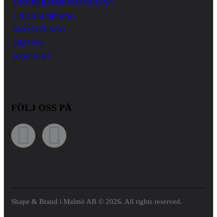
UNDERREDSBEHANDLING
LJUDDÄMPNING
SKÖTSELRÅD
OM OSS
KONTAKT
FÖLJ OSS PÅ
Shape & Brand i Malmö AB
© 2026. All rights reserved.