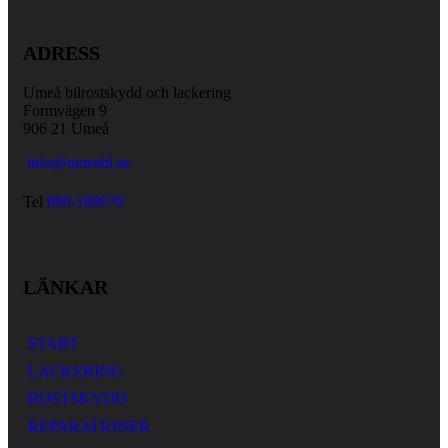
ADRESS
Umeå bilrostskydd och lackering
Formvägen 9
906 21 Umeå
info@umeabl.se
Tel
090-189070
LÄNKAR
START
LACKERING
ROSTSKYDD
REPARATIONER