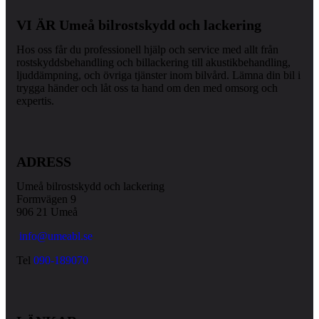
VI ÄR Umeå bilrostskydd och lackering
Hos oss får du professionell hjälp och service med allt från
rostskyddsbehandling och billackering till akustikbehandling,
ljuddämpning, och övriga tjänster inom bilvård. Lämna din bil i
trygga händer och låt oss ta hand om den med omsorg och
expertis.
ADRESS
Umeå bilrostskydd och lackering
Formvägen 9
906 21 Umeå
info@umeabl.se
Tel
090-189070