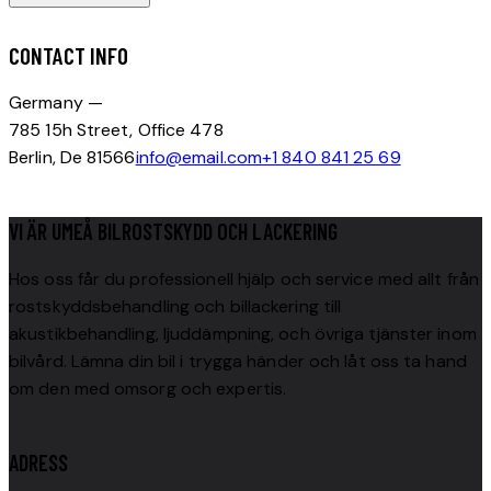
CONTACT INFO
Germany —
785 15h Street, Office 478
Berlin, De 81566
info@email.com
+1 840 841 25 69
VI ÄR UMEÅ BILROSTSKYDD OCH LACKERING
Hos oss får du professionell hjälp och service med allt från
rostskyddsbehandling och billackering till
akustikbehandling, ljuddämpning, och övriga tjänster inom
bilvård. Lämna din bil i trygga händer och låt oss ta hand
om den med omsorg och expertis.
ADRESS