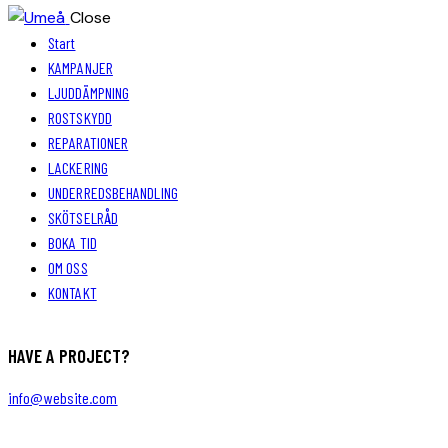
Close
Start
KAMPANJER
LJUDDÄMPNING
ROSTSKYDD
REPARATIONER
LACKERING
UNDERREDSBEHANDLING
SKÖTSELRÅD
BOKA TID
OM OSS
KONTAKT
HAVE A PROJECT?
info@website.com