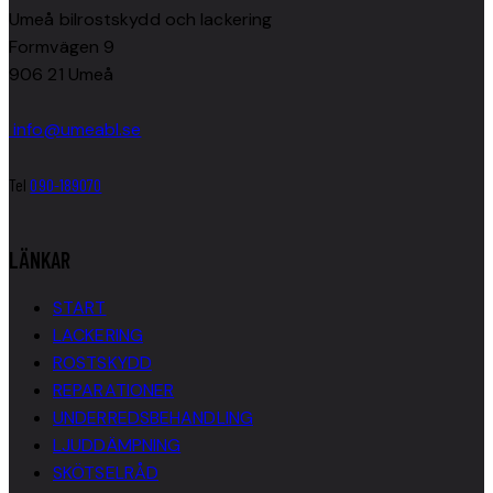
Umeå bilrostskydd och lackering
Formvägen 9
906 21 Umeå
info@umeabl.se
Tel
090-189070
LÄNKAR
START
LACKERING
ROSTSKYDD
REPARATIONER
UNDERREDSBEHANDLING
LJUDDÄMPNING
SKÖTSELRÅD