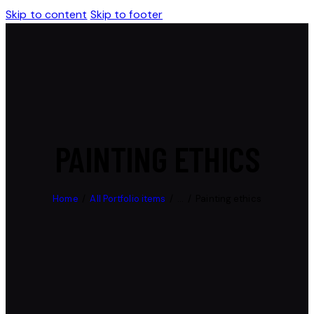
Skip to content
Skip to footer
PAINTING ETHICS
Home
All Portfolio items
...
Painting ethics