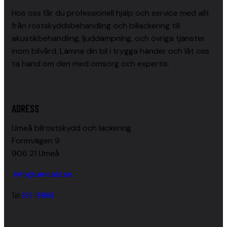
Hos oss får du professionell hjälp och service med allt
från rostskyddsbehandling och billackering till
akustikbehandling, ljuddämpning, och övriga tjänster
inom bilvård. Lämna din bil i trygga händer och låt oss
ta hand om den med omsorg och expertis.
ADRESS
Umeå bilrostskydd och lackering
Formvägen 9
906 21 Umeå
info@umeabl.se
Tel
090-189070