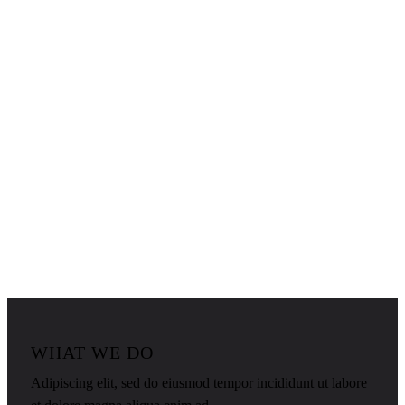
WHAT WE DO
Adipiscing elit, sed do eiusmod tempor incididunt ut labore