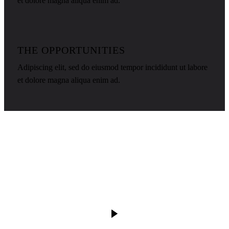
et dolore magna aliqua enim ad.
THE OPPORTUNITIES
Adipiscing elit, sed do eiusmod tempor incididunt ut labore
et dolore magna aliqua enim ad.