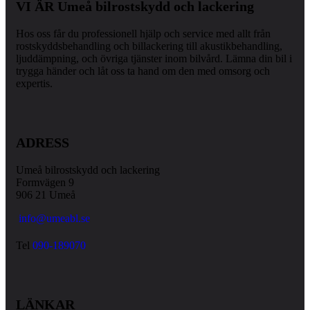
VI ÄR Umeå bilrostskydd och lackering
Hos oss får du professionell hjälp och service med allt från
rostskyddsbehandling och billackering till akustikbehandling,
ljuddämpning, och övriga tjänster inom bilvård. Lämna din bil i
trygga händer och låt oss ta hand om den med omsorg och
expertis.
ADRESS
Umeå bilrostskydd och lackering
Formvägen 9
906 21 Umeå
info@umeabl.se
Tel
090-189070
LÄNKAR